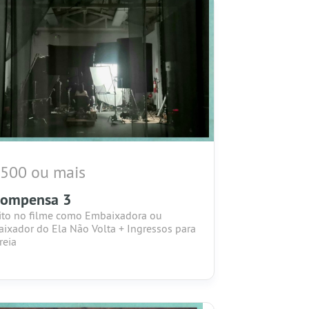
 500 ou mais
compensa 3
ito no filme como Embaixadora ou
ixador do Ela Não Volta + Ingressos para
reia