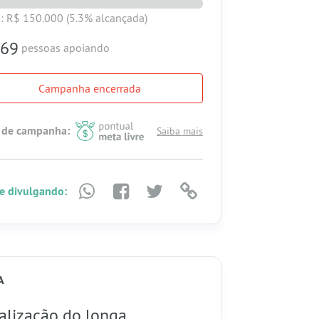
: R$ 150.000
(5.3% alcançada)
69
pessoas apoiando
Campanha encerrada
 de campanha:
Saiba mais
e divulgando:
A
alização do longa