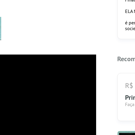
ELA 
é pe
soci
Recom
R$
Pri
Faça