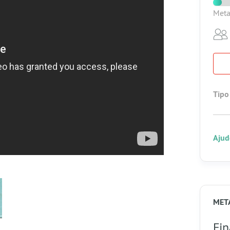
Meta
Tipo
Ajud
MET
Fin