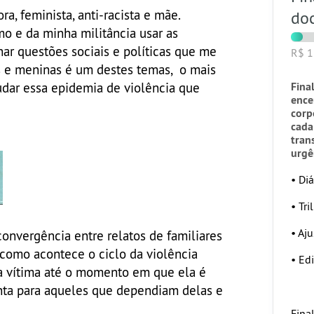
ra, feminista, anti-racista e mãe.
do
mo e da minha militância usar as
har questões sociais e políticas que me
R$ 
s e meninas é um destes temas, o mais
Fina
mudar essa epidemia de violência que
ence
corp
cada
tran
urgê
•
Diá
•
Tri
•
Aju
onvergência entre relatos de familiares
 como acontece o ciclo da violência
•
Edi
da vítima até o momento em que ela é
enta para aqueles que dependiam delas e
Final