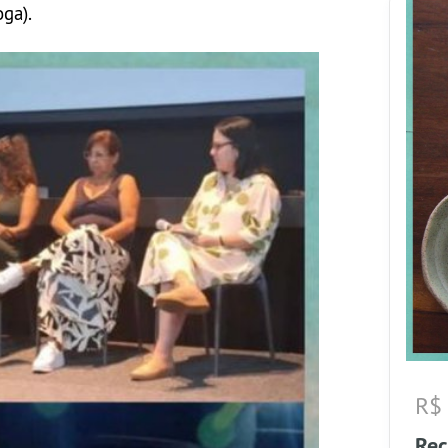
oga).
R$
Re