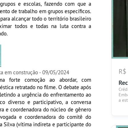
 grupos e escolas, fazendo com que a
ento de trabalho em grupos específicos.
ara alcançar todo o território brasileiro
ximar todos e todas na luta contra a
ndo.
R$
ta em construção - 09/05/2024
ma forte comoção ao abordar, com
Re
méstica retratado no filme. O debate após
Créd
fletindo a urgência do enfrentamento ao
Emba
a est
o diverso e participativo, a conversa
ra e coordenadora do núcleo de gênero
dvogada e coordenadora do comitê do
 Silva (vítima indireta e participante do