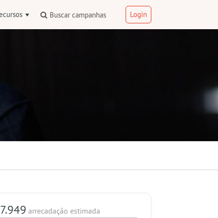
ecursos
Login
Buscar campanhas
7.949
arrecadação estimada